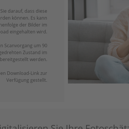
ie darauf, dass diese
erden können. Es kann
henfolge der Bilder im
load eingehalten wird.
den Scanvorgang um 90
 gedrehten Zustand im
ereitgestellt werden.
alen Download-Link zur
Verfügung gestellt.
igitalisieren Sie Ihre Fotoschät